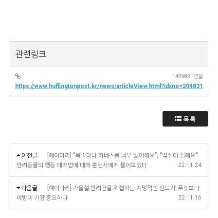
관련링크
14958회 연결
https://www.huffingtonpost.kr/news/articleView.html?idxno=204831
목록
이전글
[헤이마리] “목줄이나 하네스를 너무 싫어해요”, “입질이 심해요”
반려동물의 행동 대처법에 대해 훈련사에게 물어보았다
22.11.24
다음글
[헤이마리] 가을철 반려견을 위협하는 치명적인 진드기! 무엇보다
예방이 가장 중요하다
22.11.16