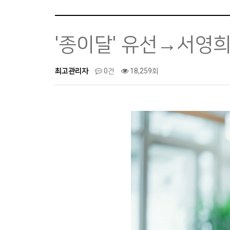
'종이달' 유선→서영희
최고관리자
0건
18,259회