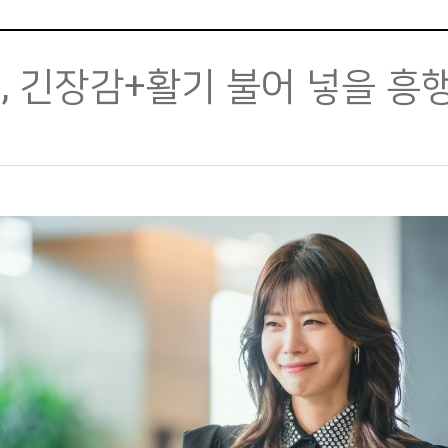
, 긴장감+활기 불어 넣을 흥