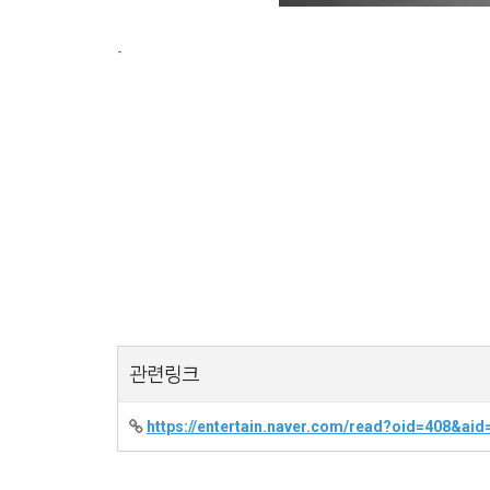
-
관련링크
https://entertain.naver.com/read?oid=408&ai