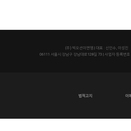
(주) 빅오션이엔엠 | 대표 : 신인수, 이성진
06111 서울시 강남구 강남대로128길 73
|
사업자 등록번호 43
법적고지
이