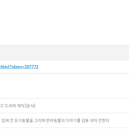
ew.html?idxno=207772
’ 드라마 제작 [공식]
을 입에 낀 유기동물을 그리며 반려동물의 이야기를 감동 섞어 전한다