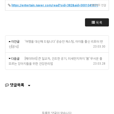
https://entertain.naver.com/read?oid=382&aid=0001041571
13494회 연결
목록
이전글
‘여행을 대신해 드립니다’ 공승연 캐스팅, 아이돌 출신 리포터 변
신[공식]
23.03.30
다음글
[헤이마리] 큰 일교차, 건조한 공기, 미세먼지까지 ‘봄’ 무서운 줄
모르는 강아지들을 위한 건강관리법
23.03.28
댓글목록
등록된 댓글이 없습니다.