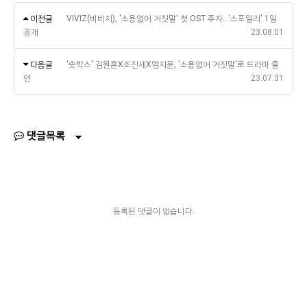
이전글
VIVIZ(비비지), '소용없어 거짓말' 첫 OST 주자…'스포일러' 1일
공개
23.08.01
다음글
'숏박스' 김원훈X조진세X엄지윤, '소용없어 거짓말'로 드라마 출
연
23.07.31
댓글목록
등록된 댓글이 없습니다.