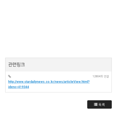
관련링크
12804회 연결
http://www.stardailynews.co.kr/news/articleView.html?
idxno=419344
목록