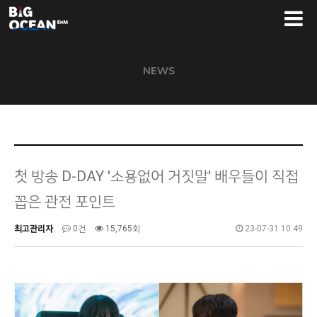
NEWS
첫 방송 D-DAY '소용없어 거짓말' 배우들이 직접
꼽은 관전 포인트
최고관리자
0건
15,765회
23-07-31 10:49