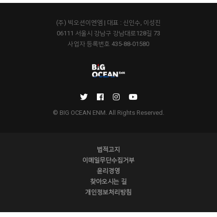
(주) 빅오션이엔엠 | 대표 : 신인수, 이성진
06111 서울시 강남구 강남대로128길 73
사업자 등록번호 435-88-01580
© BIG OCEAN ENM. All Rights Reserved.
법적고지
이메일무단수집거부
윤리경영
찾아오시는 길
개인정보처리방침