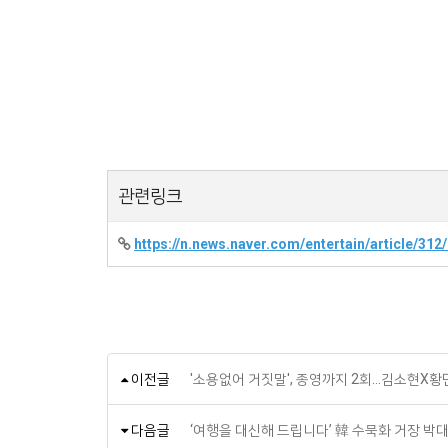
관련링크
https://n.news.naver.com/entertain/article/31
이전글
'소용없어 거짓말', 종영까지 2회...김소현X
다음글
‘여행을 대신해 드립니다’ 韓 수묵화 거장 박