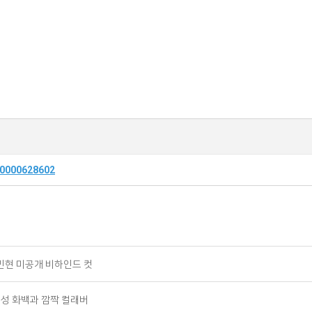
2/0000628602
황민현 미공개 비하인드 컷
대성 화백과 깜짝 컬래버