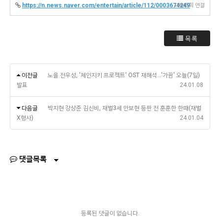
https://n.news.naver.com/entertain/article/112/0003674249
10845회 연결
목록
이전글
노을 전우성, '체인지키 프로젝트' OST 재해석…'가끔' 오늘(7일)
발표
24.01.08
다음글
박지현 강상준 김신비, 재벌3세 안보현 등판 전 훈훈한 한때(재벌
X형사)
24.01.04
댓글목록
등록된 댓글이 없습니다.