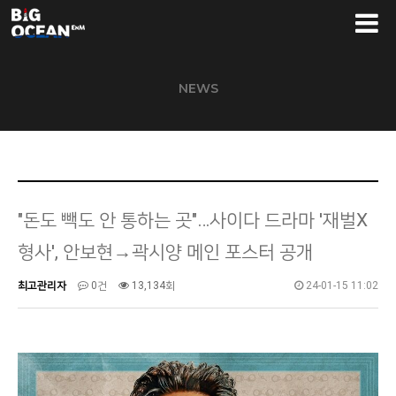
NEWS
"돈도 빽도 안 통하는 곳"…사이다 드라마 '재벌X
형사', 안보현→곽시양 메인 포스터 공개
최고관리자
0건
13,134회
24-01-15 11:02