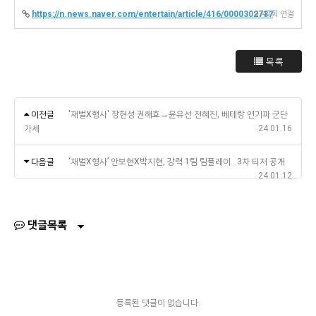
https://n.news.naver.com/entertain/article/416/0000302737
10747회 연결
목록
이전글
'재벌X형사' 장현성·권해효→윤유선·전혜진, 베테랑 연기파 군단
가세
24.01.16
다음글
‘재벌X형사’ 안보현X박지현, 강력 1팀 팀플레이…3차 티저 공개
24.01.12
댓글목록
등록된 댓글이 없습니다.