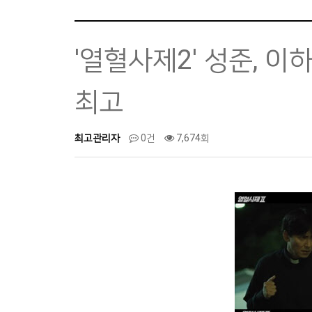
'열혈사제2' 성준,
최고
최고관리자
0건
7,674회