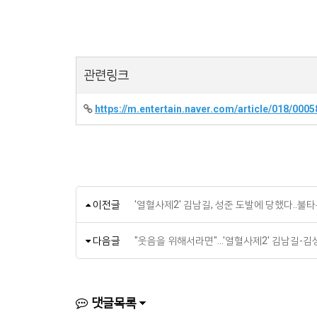
관련링크
https://m.entertain.naver.com/article/018/000
이전글
'열혈사제2' 김남길, 성준 도발에 당했다..불타
다음글
"웃음을 위해서라면"…'열혈사제2' 김남길-김
댓글목록