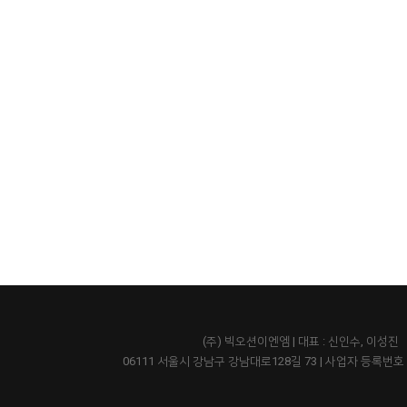
(주) 빅오션이엔엠 | 대표 : 신인수, 이성진
06111 서울시 강남구 강남대로128길 73
|
사업자 등록번호 43