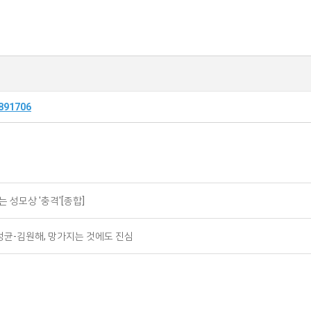
5891706
는 성모상 '충격'[종합]
성균-김원해, 망가지는 것에도 진심