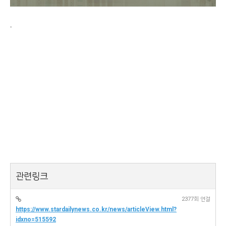
-
관련링크
2377회 연결
https://www.stardailynews.co.kr/news/articleView.html?
idxno=515592