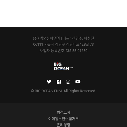
(주) 빅오션이엔엠 | 대표 : 신인수, 이성진
06111 서울시 강남구 강남대로128길 73
사업자 등록번호 435-88-01580
© BIG OCEAN ENM. All Rights Reserved.
법적고지
이메일무단수집거부
윤리경영