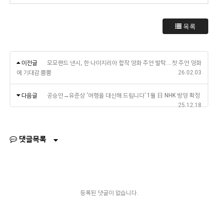
목록
이전글
모모랜드 낸시, 한·나이지리아 합작 영화 주연 발탁....첫 주연 영화
에 기대감 뿜뿜
26.02.03
다음글
공승연→유준상 ‘여행을 대신해 드립니다’ 1월 日 NHK 방영 확정
25.12.18
댓글목록
등록된 댓글이 없습니다.