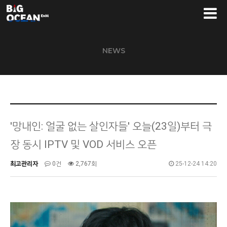
NEWS
'망내인: 얼굴 없는 살인자들' 오늘(23일)부터 극
장 동시 IPTV 및 VOD 서비스 오픈
최고관리자
0건
2,767회
25-12-24 14:20