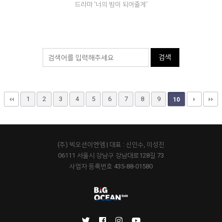
드라마 '너의 밤이 되어줄게'
1
2
3
4
5
6
7
8
9
10
(주) 빅오션이엔엠 | 대표 : 신인수, 이성진
06111 서울시 강남구 강남대로128길 73
사업자 등록번호 435-88-01580