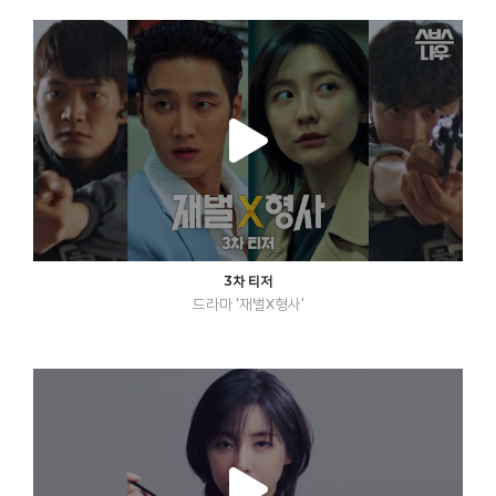
3차 티저
드라마 '재벌X형사'