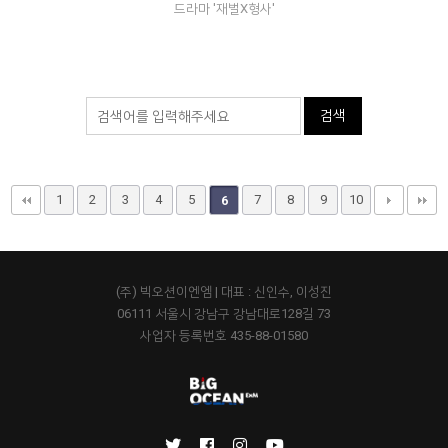
드라마 '재벌X형사'
1
2
3
4
5
7
8
9
10
6
(주) 빅오션이엔엠 | 대표 : 신인수, 이성진
06111 서울시 강남구 강남대로128길 73
사업자 등록번호 435-88-01580