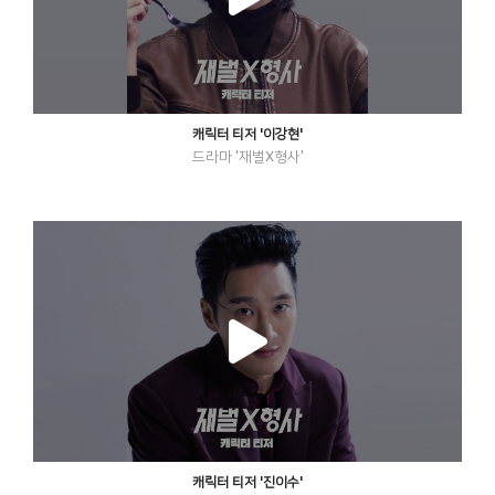
캐릭터 티저 '이강현'
드라마 '재벌X형사'
캐릭터 티저 '진이수'