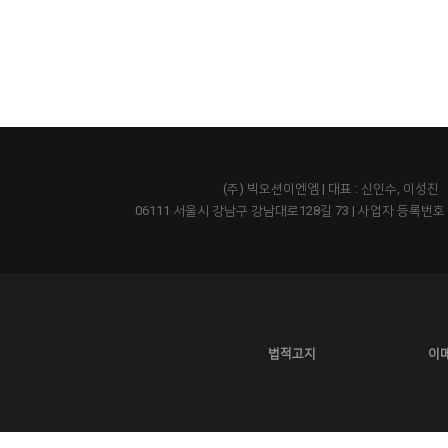
(주) 빅오션이엔엠 | 대표 : 신인수, 이성진
06111 서울시 강남구 강남대로128길 73
|
사업자 등록번호 43
법적고지
이